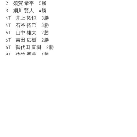
2　須賀 恭平　5勝
3　綱川 賢人　4勝
4T　井上 拓也　3勝
4T　石谷 拓巳　3勝
6T　山中 雄大　2勝
6T　吉田 広樹　2勝
6T　御代田 直樹　2勝
9T　佐竹 秀美　1勝
9T　嶋田 麻美　1勝
9T　永岡 修平　1勝
9T　
ROOT58/るーとごっぱち
　ユウス
ケ　1勝
13T　鴻巣 雄介
13T　柴田 優
13T　田中 竜一
13T　伊藤 崇浩
結果は以上です。