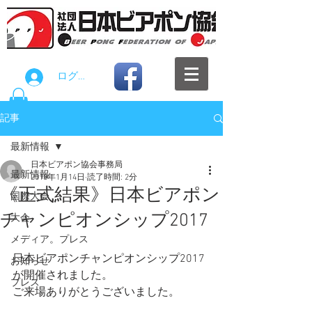
ログイン
記事
最新情報
日本ビアポン協会事務局
最新情報
2018年1月14日
読了時間: 2分
《正式結果》日本ビアポン
国際大会
チャンピオンシップ2017
大会
メディア。プレス
日本ビアポンチャンピオンシップ2017
お知らせ
が開催されました。
プレス
ご来場ありがとうございました。