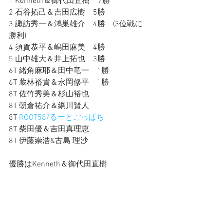
1 Kenneth＆御代田直樹　7勝
2 石谷拓己＆吉田広樹　5勝
3 諏訪秀一＆鴻巣雄介　4勝　(3位戦に
勝利)
4 須賀恭平＆嶋田麻美　4勝
5 山中雄大＆井上拓也　3勝
6T 緒角麻耶＆田中竜一　1勝
6T 蔵林裕貴＆永岡修平　1勝
8T 佐竹秀美＆杉山裕也
8T 朝倉祐介＆綱川賢人
8T 
ROOT58/るーとごっぱち
8T 柴田優＆吉田真理恵
8T 伊藤崇浩&古島 理沙
優勝はKenneth＆御代田直樹