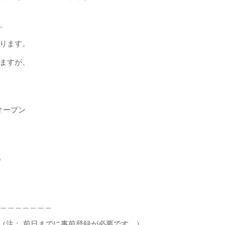
、
ります。
ますが、
0
分オープン
戦
＿＿＿＿＿＿＿
付）（注： 前日までに事前登録が必要です。）