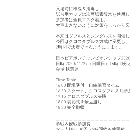
入場時に検温＆消毒し、
試合用カップは次亜塩素酸水を使用し
参加者は全員マスク着用、
大声出さないように対策をしっかり図
本来はダブルスとシングルスを開催し
今回はクロスダブルス方式に変更し、
2時間で決着できるようにします。
日本ビアポンチャンピオンシップ202
日時 2020/11/29（日曜日）16時00
会場 秋葉原
Time Table
16:00 開場受付 自由練習タイム
16:30 スタート、クロスダブルス1回
17:15 クロスダブルス決勝
18:00 表彰式＆景品渡し
18:30 完全撤収
＿＿＿＿＿＿＿＿＿＿＿＿＿＿＿＿＿
参戦＆観戦参加費
お一人様4,000円（2時間飲み放題