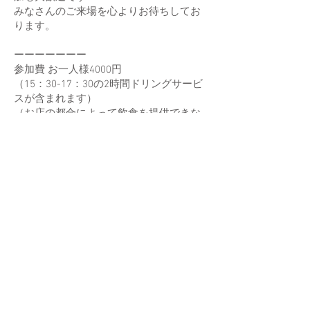
みなさんのご来場を心よりお待ちしてお
ります。
ーーーーーーー
参加費 お一人様4000円
（15：30-17：30の2時間ドリングサービ
スが含まれます）
（お店の都合によって飲食を提供できな
いこともあります、予めご了承くださ
い。）
収益はすべて日本代表の遠征費用と日本
ビアポン協会の運営費用に充てます。
​参加申込はこちら
大会参加要項＆キャンセルポリシーはこ
ちら
キャンセルポリシー エントリー後のキャ
ンセルは下記の通りとさせていただきま
す。
大会開催日前日の23：59までのキャンセ