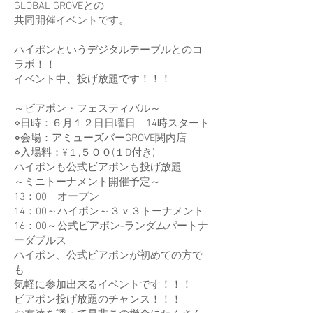
GLOBAL GROVEとの
共同開催イベントです。
ハイポンというデジタルテーブルとのコ
ラボ！！
イベント中、投げ放題です！！！
～ビアポン・フェスティバル～
⋄日時：６月１２日日曜日 14時スタート
⋄会場：アミューズバーGROVE関内店
⋄入場料：¥１,５００(１D付き)
ハイポンも公式ビアポンも投げ放題
～ミニトーナメント開催予定～
​13：00 オープン
14：00～ハイポン～３ｖ３トーナメント
16：00～公式ビアポン-ランダムパートナ
ーダブルス
ハイポン、公式ビアポンが初めての方で
も
気軽に参加出来るイベントです！！！
ビアポン投げ放題のチャンス！！！