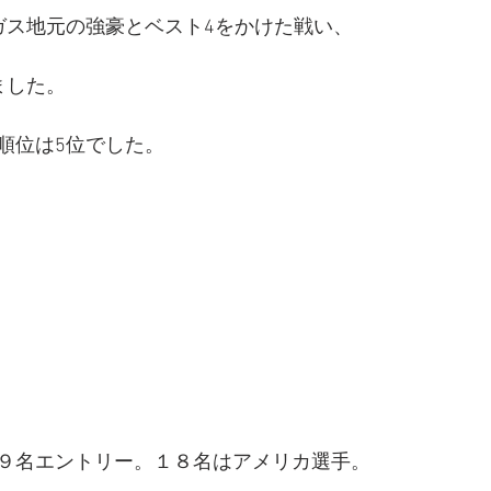
ガス地元の強豪とベスト4をかけた戦い、
ました。
順位は5位でした。
９名エントリー。１８名はアメリカ選手。