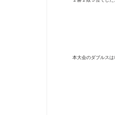
２勝２敗５位でした
本大会のダブルスはInd