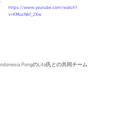
。
https://www.youtube.com/watch?
v=KMucNkf_2Xw
onesia PongのLita氏との共同チーム