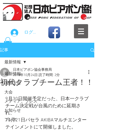
ログイン
記事
最新情報
日本ビアポン協会事務局
最新情報
2018年10月24日
読了時間: 2分
初代クラブチーム王者！！
国際大会
大会
9月30日開催予定だった、日本一クラブ
メディア。プレス
チーム決定戦が台風のために延期さ
お知らせ
れ、
プレス
10月21日パセラ AKIBAマルチエンター
テインメントにて開催しました。