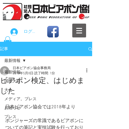
ログイン
記事
最新情報
日本ビアポン協会事務局
最新情報
2018年5月8日
読了時間: 1分
ビアポン検定、はじめま
国際大会
した
大会
メディア。プレス
日本ビアポン協会では2018年より
お知らせ
プレス
ポンジャーズの常識であるビアポンに
ついての筆記と実技試験を行っており