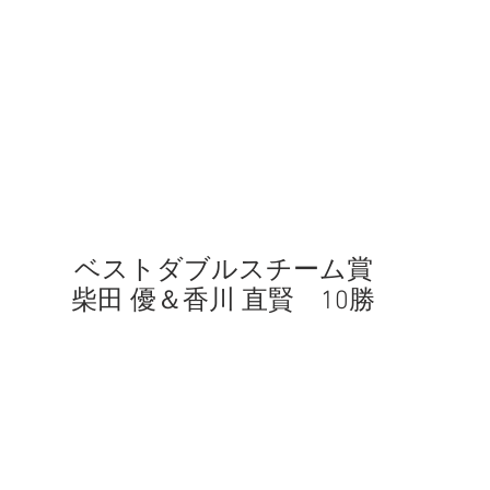
ベストダブルスチーム賞
柴田 優＆香川 直賢　10勝