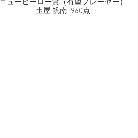
ニューヒーロー賞（有望プレーヤー）
圡屋 帆南  960点