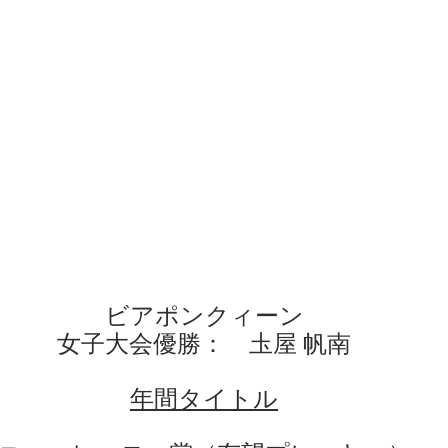
ビアポンクィーン
女子大会優勝：　圡屋 帆南
年間タイトル