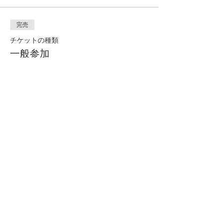
完売
チケットの種類
一般参加
価格
￥10,000
完売
チケットの種類
会員（当日払い）
価格
￥0
このイベントは完売しました