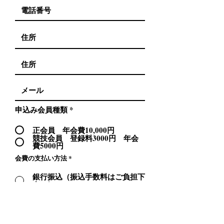
申込み会員種類
*
正会員 年会費10,000円
競技会員 登録料3000円 年会
費5000円
会費の支払い方法
*
銀行振込（振込手数料はご負担下
さい）
クレジットカード決済
（SQUARE））
定款を承認し、下記の会員区分に
て日本ビアポン協会に入会を申し