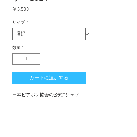
価格
￥3,500
サイズ
*
数量
*
カートに追加する
日本ビアポン協会の公式Tシャツ
2024
ボディ色はブラック、サイズはM、
L、XL
Printstar(プリントスター)｜5.6オン