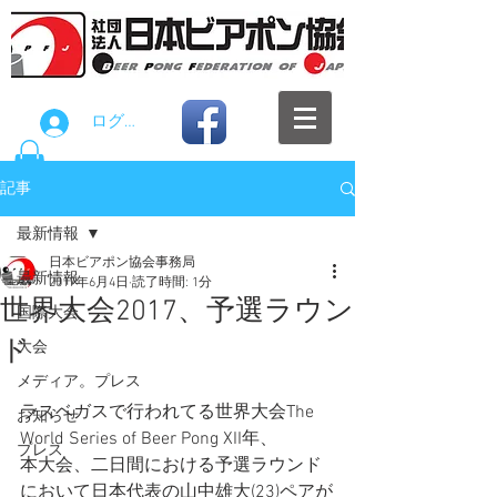
ログイン
記事
最新情報
日本ビアポン協会事務局
最新情報
2017年6月4日
読了時間: 1分
世界大会2017、予選ラウン
国際大会
ド
大会
メディア。プレス
ラスベガスで行われてる世界大会The 
お知らせ
World Series of Beer Pong XII年、
プレス
本大会、二日間における予選ラウンド
において日本代表の山中雄大(23)ペアが