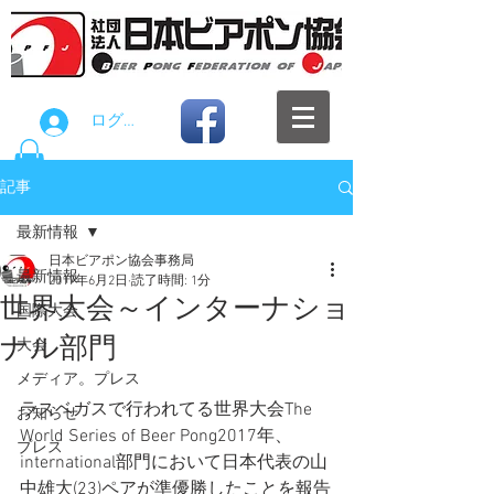
ログイン
記事
最新情報
日本ビアポン協会事務局
最新情報
2017年6月2日
読了時間: 1分
世界大会～インターナショ
国際大会
ナル部門
大会
メディア。プレス
ラスベガスで行われてる世界大会The 
お知らせ
World Series of Beer Pong2017年、
プレス
international部門において日本代表の山
中雄大(23)ペアが準優勝したことを報告