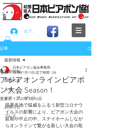
ログイン
記事
最新情報
日本ビアポン協会事務局
最新情報
2020年7月15日
読了時間: 2分
アジアオンラインビアポ
国際大会
ン大会 Season 1
大会
メディア。プレス
更新日：
2020年7月16日
世界各地で猛威をふるう新型コロナウ
お知らせ
イルスの影響により、ビアポン大会の
プレス
延期や中止の中、ステイホームしなが
らオンラインで繋がる新しい大会の取